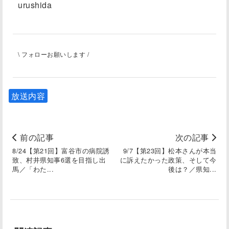
urushida
\ フォローお願いします /
放送内容
前の記事
次の記事
8/24【第21回】富谷市の病院誘
9/7【第23回】松本さんが本当
致、村井県知事6選を目指し出
に訴えたかった政策、そして今
馬／「わた...
後は？／県知...