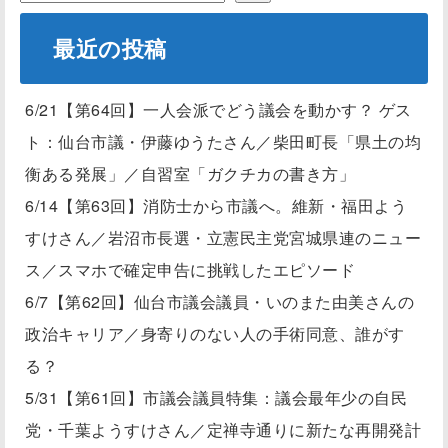
最近の投稿
6/21【第64回】一人会派でどう議会を動かす？ ゲス
ト：仙台市議・伊藤ゆうたさん／柴田町長「県土の均
衡ある発展」／自習室「ガクチカの書き方」
6/14【第63回】消防士から市議へ。維新・福田よう
すけさん／岩沼市長選・立憲民主党宮城県連のニュー
ス／スマホで確定申告に挑戦したエピソード
6/7【第62回】仙台市議会議員・いのまた由美さんの
政治キャリア／身寄りのない人の手術同意、誰がす
る？
5/31【第61回】市議会議員特集：議会最年少の自民
党・千葉ようすけさん／定禅寺通りに新たな再開発計