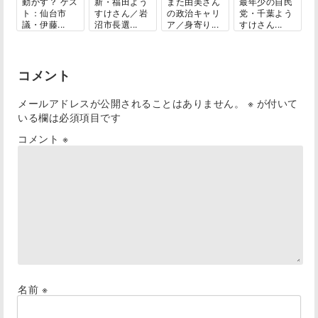
動かす？ ゲス
新・福田よう
また由美さん
最年少の自民
ト：仙台市
すけさん／岩
の政治キャリ
党・千葉よう
議・伊藤...
沼市長選...
ア／身寄り...
すけさん...
コメント
メールアドレスが公開されることはありません。
※
が付いて
いる欄は必須項目です
コメント
※
名前
※