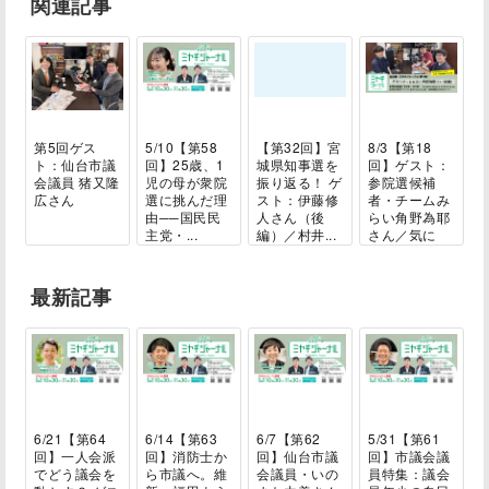
関連記事
第5回ゲス
5/10【第58
【第32回】宮
8/3【第18
ト：仙台市議
回】25歳、1
城県知事選を
回】ゲスト：
会議員 猪又隆
児の母が衆院
振り返る！ ゲ
参院選候補
広さん
選に挑んだ理
スト：伊藤修
者・チームみ
由──国民民
人さん（後
らい角野為耶
主党・...
編）／村井...
さん／気に
な...
最新記事
6/21【第64
6/14【第63
6/7【第62
5/31【第61
回】一人会派
回】消防士か
回】仙台市議
回】市議会議
でどう議会を
ら市議へ。維
会議員・いの
員特集：議会