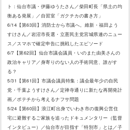
ト：仙台市議・伊藤ゆうたさん／柴田町長「県土の均
衡ある発展」／自習室「ガクチカの書き方」
6/14【第63回】消防士から市議へ。維新・福田よう
すけさん／岩沼市長選・立憲民主党宮城県連のニュー
ス／スマホで確定申告に挑戦したエピソード
6/7【第62回】仙台市議会議員・いのまた由美さんの
政治キャリア／身寄りのない人の手術同意、誰がす
る？
5/31【第61回】市議会議員特集：議会最年少の自民
党・千葉ようすけさん／定禅寺通りに新たな再開発計
画／ポテチから考えるナフサ問題
5/24【第60回】浪江町出身でいわき市の復興公営住
宅に避難するご家族を追ったドキュメンタリー（監督
インタビュー）／仙台市が目指す「特別市」とは／子