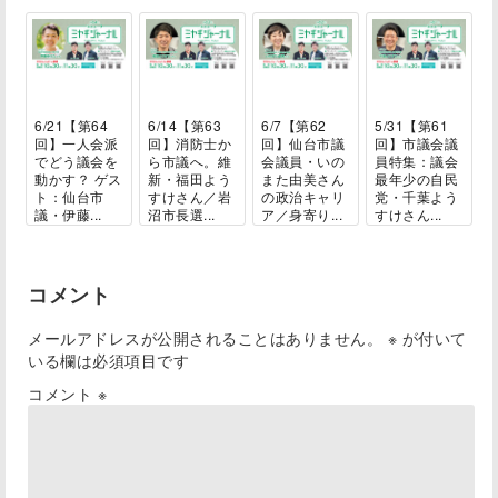
6/21【第64
6/14【第63
6/7【第62
5/31【第61
回】一人会派
回】消防士か
回】仙台市議
回】市議会議
でどう議会を
ら市議へ。維
会議員・いの
員特集：議会
動かす？ ゲス
新・福田よう
また由美さん
最年少の自民
ト：仙台市
すけさん／岩
の政治キャリ
党・千葉よう
議・伊藤...
沼市長選...
ア／身寄り...
すけさん...
コメント
メールアドレスが公開されることはありません。
※
が付いて
いる欄は必須項目です
コメント
※