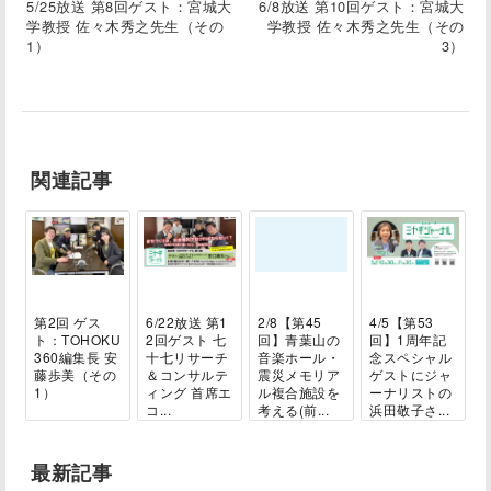
5/25放送 第8回ゲスト：宮城大
6/8放送 第10回ゲスト：宮城大
学教授 佐々木秀之先生（その
学教授 佐々木秀之先生（その
1）
3）
関連記事
第2回 ゲス
6/22放送 第1
2/8【第45
4/5【第53
ト：TOHOKU
2回ゲスト 七
回】青葉山の
回】1周年記
360編集長 安
十七リサーチ
音楽ホール・
念スペシャル
藤歩美（その
＆コンサルテ
震災メモリア
ゲストにジャ
1）
ィング 首席エ
ル複合施設を
ーナリストの
コ...
考える(前...
浜田敬子さ...
最新記事